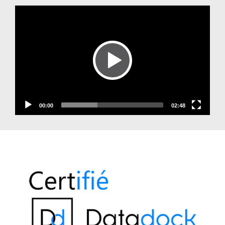
Video
Player
00:00
02:48